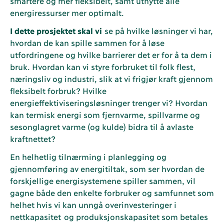
smartere og mer fleksibelt, samt utnytte alle
energiressurser mer optimalt.
I dette prosjektet skal vi
se på hvilke løsninger vi har,
hvordan de kan spille sammen for å løse
utfordringene og hvilke barrierer det er for å ta dem i
bruk. Hvordan kan vi styre forbruket til folk flest,
næringsliv og industri, slik at vi frigjør kraft gjennom
fleksibelt forbruk? Hvilke
energieffektiviseringsløsninger trenger vi? Hvordan
kan termisk energi som fjernvarme, spillvarme og
sesonglagret varme (og kulde) bidra til å avlaste
kraftnettet?
En helhetlig tilnærming i planlegging og
gjennomføring av energitiltak, som ser hvordan de
forskjellige energisystemene spiller sammen, vil
gagne både den enkelte forbruker og samfunnet som
helhet hvis vi kan unngå overinvesteringer i
nettkapasitet
og produksjonskapasitet som betales